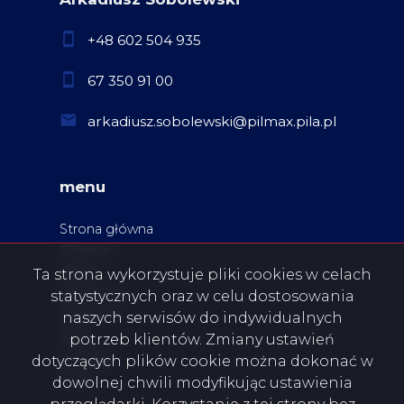
+48 602 504 935
67 350 91 00
arkadiusz.sobolewski@pilmax.pila.pl
menu
Strona główna
O firmie
Oferty
Ta strona wykorzystuje pliki cookies w celach
Zgłoszenia
statystycznych oraz w celu dostosowania
Ulubione
naszych serwisów do indywidualnych
Blog
potrzeb klientów. Zmiany ustawień
Kontakt
dotyczących plików cookie można dokonać w
Rodo
dowolnej chwili modyfikując ustawienia