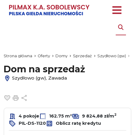
Strona główna
Oferty
Domy
Sprzedaż
Szydłowo (gw)
Z
Dom na sprzedaż
Szydłowo (gw), Zawada
Dodaj do ulubionych
Drukuj
Udostępnij
2
4 pokoje
162.75 m²
9 824,88 zł/m
PIL-DS-1120
Oblicz ratę kredytu