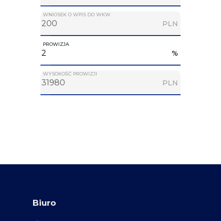
WNIOSEK O WPIS DO WKW
PLN
PROWIZJA
%
WYSOKOŚĆ PROWIZJI
PLN
Biuro