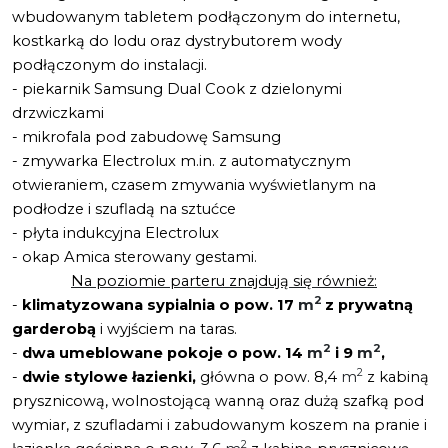
wbudowanym tabletem podłączonym do internetu,
kostkarką do lodu oraz dystrybutorem wody
podłączonym do instalacji.
- piekarnik Samsung Dual Cook z dzielonymi
drzwiczkami
- mikrofala pod zabudowę Samsung
- zmywarka Electrolux m.in. z automatycznym
otwieraniem, czasem zmywania wyświetlanym na
podłodze i szufladą na sztućce
- płyta indukcyjna Electrolux
- okap Amica sterowany gestami.
Na poziomie parteru znajdują się również:
2
-
klimatyzowana sypialnia o pow. 17
m
z prywatną
garderobą
i wyjściem na taras.
2
2
-
dwa umeblowane pokoje o pow. 14
m
i 9
m
,
2
-
dwie stylowe łazienki,
główna o pow. 8,4
m
z kabiną
prysznicową, wolnostojącą wanną oraz dużą szafką pod
wymiar, z szufladami i zabudowanym koszem na pranie i
2