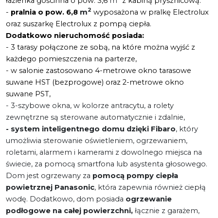
łazienka gościnna o pow. 3,6
m
z kabiną prysznicową.
2
-
pralnia o pow. 6,8
m
wyposażona w pralkę Electrolux
oraz suszarkę Electrolux z pompą ciepła.
Dodatkowo nieruchomość posiada:
- 3 tarasy połączone ze sobą, na które można wyjść z
każdego pomieszczenia na parterze,
- w salonie zastosowano 4-metrowe okno tarasowe
suwane HST (bezprogowe) oraz 2-metrowe okno
suwane PST,
- 3-szybowe okna, w kolorze antracytu, a rolety
zewnętrzne są sterowane automatycznie i zdalnie,
- system inteligentnego domu dzięki Fibaro
, który
umożliwia sterowanie oświetleniem, ogrzewaniem,
roletami, alarmem i kamerami z dowolnego miejsca na
świecie, za pomocą smartfona lub asystenta głosowego.
Dom jest ogrzewany za
pomocą pompy ciepła
powietrznej Panasonic
, która zapewnia również ciepłą
wodę. Dodatkowo, dom posiada
ogrzewanie
podłogowe
na całej powierzchni,
łącznie z garażem,