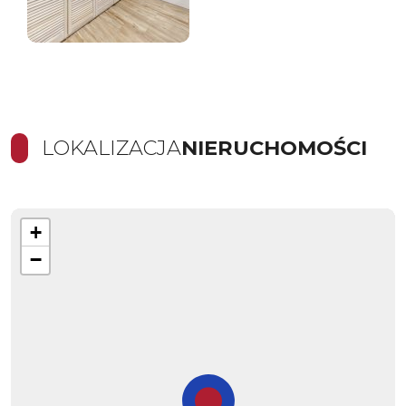
LOKALIZACJA
NIERUCHOMOŚCI
+
−