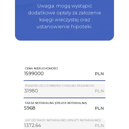
Uwaga: mogą wystąpić
dodatkowe opłaty za założenie
księgi wieczystej oraz
ustanowienie hipoteki.
CENA NIERUCHOMOŚCI
PLN
PODATEK OD CZYNNOŚCI CYWILNO-PRAWNYCH
PLN
TAKSA NOTARIALNA (OPŁATA NOTARIALNA)
PLN
VAT OD TAKSY NOTARIALNEJ (OPŁATY NOTARIALNEJ)
PLN