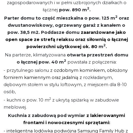
zagospodarowanych i w pełni uzbrojonych działkach o
2
łącznej
pow. 890 m
.
2
Parter domu to część mieszkalna o pow. 125 m
oraz
dwustanowiskowy, ogrzewany garaż z kanałem o
pow. 38,5 m2. Poddasze domu
zaaranżowane jako
open space ze strefą relaksu oraz siłownią o łącznej
2
powierzchni użytkowej ok. 80
m
.
Na parterze, klimatyzowana
otwarta przestrzeń domu
2
o łącznej pow. 40 m
powstała z połączenia:
- przytulnego salonu
z ozdobnym kominkiem, obłożony
fornirem kamiennym oraz jadalnią z
rozkładanym,
dębowym stołem w stylu loftowym, z miejscem dla 8-10
osób,
2
- kuchni o pow. 10 m
z ukrytą spiżarką w zabudowie
meblowej.
Kuchnia z zabudową pod wymiar
z lakierowanymi
frontami i nowoczesnymi sprzętami:
- inteligentna lodówka podwójna Samsung Family Hub z