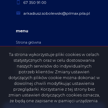
67 350 91 00
arkadiusz.sobolewski@pilmax.pila.pl
menu
Strona główna
O firmie
Oferty
Ta strona wykorzystuje pliki cookies w celach
Zgłoszenia
statystycznych oraz w celu dostosowania
Ulubione
naszych serwisów do indywidualnych
Blog
potrzeb klientów. Zmiany ustawień
Kontakt
dotyczących plików cookie można dokonać w
Rodo
dowolnej chwili modyfikując ustawienia
przeglądarki. Korzystanie z tej strony bez
zmian ustawień dotyczących cookies oznacza,
że będą one zapisane w pamięci urządzenia.