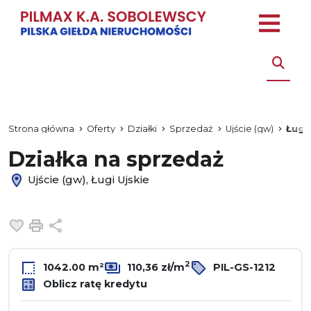
Strona główna
Oferty
Działki
Sprzedaż
Ujście (gw)
Ługi 
Działka na sprzedaż
Ujście (gw), Ługi Ujskie
Dodaj do ulubionych
Drukuj
Udostępnij
2
1042.00 m²
110,36 zł/m
PIL-GS-1212
Oblicz ratę kredytu