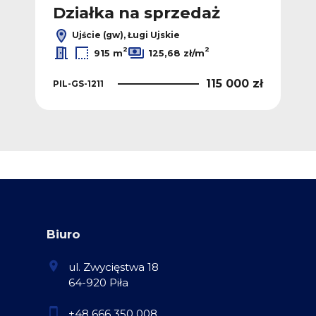
Działka na sprzedaż
Ujście (gw), Ługi Ujskie
2
2
915 m
125,68 zł/m
115 000 zł
PIL-GS-1211
Biuro
ul. Zwycięstwa 18
64-920 Piła
+48 666 350 008