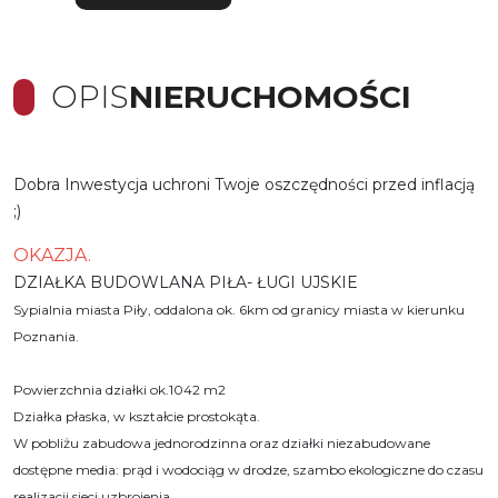
OPIS
NIERUCHOMOŚCI
Dobra Inwestycja uchroni Twoje oszczędności przed inflacją
;)
OKAZJA.
DZIAŁKA BUDOWLANA PIŁA- ŁUGI UJSKIE
Sypialnia miasta Piły, oddalona ok. 6km od granicy miasta w kierunku
Poznania.
Powierzchnia działki ok.1042 m2
Działka płaska, w kształcie prostokąta.
W pobliżu zabudowa jednorodzinna oraz działki niezabudowane
dostępne media: prąd i wodociąg w drodze, szambo ekologiczne do czasu
realizacji sieci uzbrojenia.