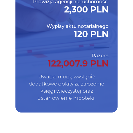
Prowizja agencji nieruchomości
2,300 PLN
Wypisy aktu notarialnego
120 PLN
Razem
122,007.9 PLN
Uwaga: mogą wystąpić
dodatkowe opłaty za założenie
księgi wieczystej oraz
ustanowienie hipoteki.