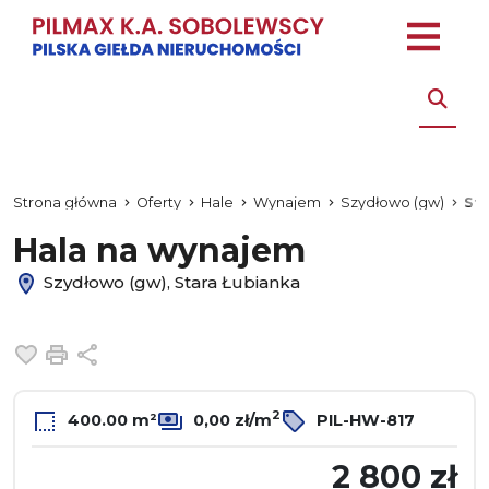
Strona główna
Oferty
Hale
Wynajem
Szydłowo (gw)
St
Hala na wynajem
Szydłowo (gw), Stara Łubianka
Dodaj do ulubionych
Drukuj
Udostępnij
2
400.00 m²
0,00 zł/m
PIL-HW-817
2 800 zł