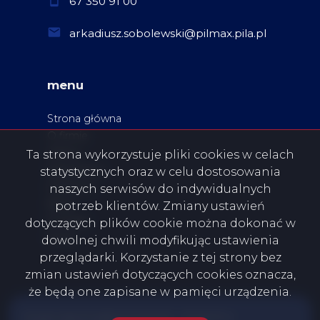
67 350 91 00
arkadiusz.sobolewski@pilmax.pila.pl
menu
Strona główna
O firmie
Oferty
Ta strona wykorzystuje pliki cookies w celach
Zgłoszenia
statystycznych oraz w celu dostosowania
Ulubione
naszych serwisów do indywidualnych
Blog
potrzeb klientów. Zmiany ustawień
Kontakt
dotyczących plików cookie można dokonać w
Rodo
dowolnej chwili modyfikując ustawienia
przeglądarki. Korzystanie z tej strony bez
zmian ustawień dotyczących cookies oznacza,
że będą one zapisane w pamięci urządzenia.
PILSKA GIEŁDA NIERUCHOMOŚCI - PILMAX K.A.