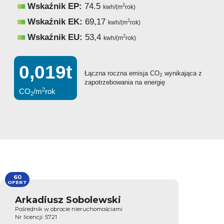
Wskaźnik EP:
74.5
2
kwh/(m
rok)
Wskaźnik EK:
69,17
2
kwh/(m
rok)
Wskaźnik EU:
53,4
2
kwh/(m
rok)
0,019t
Łączna roczna emisja CO
wynikająca z
2
zapotrzebowania na energię
2
CO
/m
rok
2
60
OFERT
Arkadiusz Sobolewski
Pośrednik w obrocie nieruchomościami
Nr licencji: 5721