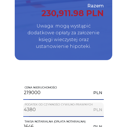
Razem
230,911.98 PLN
Uwaga: mogą wystąpić
dodatkowe opłaty za założenie
księgi wieczystej oraz
ustanowienie hipoteki.
CENA NIERUCHOMOŚCI
PLN
PODATEK OD CZYNNOŚCI CYWILNO-PRAWNYCH
PLN
TAKSA NOTARIALNA (OPŁATA NOTARIALNA)
PLN