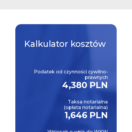
Kalkulator
kosztów
Podatek od czynności cywilno-
prawnych
4,380 PLN
Taksa notarialna
(opłata notarialna)
1,646 PLN
Wniosek o wpis do WKW