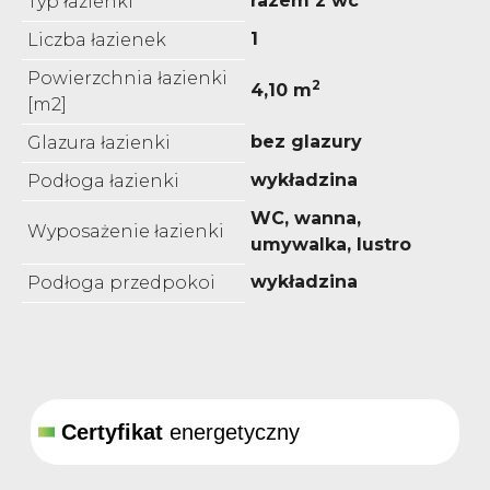
razem z wc
Typ łazienki
1
Liczba łazienek
Powierzchnia łazienki
2
4,10 m
[m2]
bez glazury
Glazura łazienki
wykładzina
Podłoga łazienki
WC, wanna,
Wyposażenie łazienki
umywalka, lustro
wykładzina
Podłoga przedpokoi
Certyfikat
energetyczny