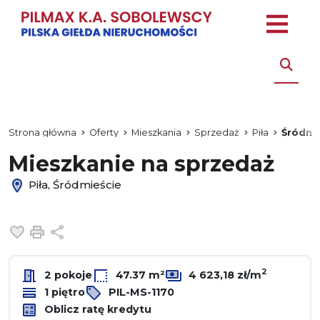
Strona główna
Oferty
Mieszkania
Sprzedaż
Piła
Śródmi
Mieszkanie na sprzedaż
Piła, Śródmieście
Dodaj do ulubionych
Drukuj
Udostępnij
2
2 pokoje
47.37 m²
4 623,18 zł/m
1 piętro
PIL-MS-1170
Oblicz ratę kredytu