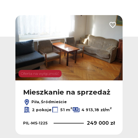
Dodaj do ulubionych
Dodaj do ulub
Oferta na wyłączność
Ofert
ż
Mieszkanie na sprzedaż
M
Piła, Śródmieście
2
2
2
ł/m
2 pokoje
51 m
4 913,18 zł/m
 zł
249 000 zł
PIL-MS-1225
PIL