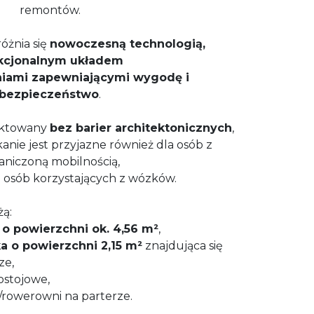
remontów.
żnia się
nowoczesną technologią,
kcjonalnym układem
niami zapewniającymi wygodę i
bezpieczeństwo
.
ektowany
bez barier architektonicznych
,
anie jest przyjazne również dla osób z
aniczoną mobilnością,
 osób korzystających z wózków.
żą:
 o powierzchni ok. 4,56 m²
,
a o powierzchni 2,15 m²
znajdująca się
ze,
ostojowe,
/rowerowni na parterze.