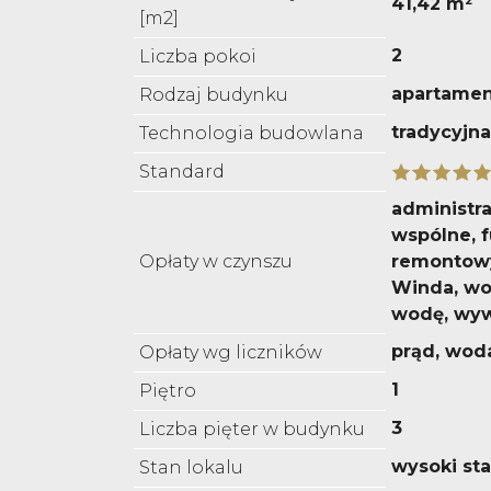
41,42 m²
[m2]
2
Liczba pokoi
apartame
Rodzaj budynku
tradycyjna
Technologia budowlana
Standard
administra
wspólne, 
Opłaty w czynszu
remontowy
Winda, wo
wodę, wyw
prąd, wod
Opłaty wg liczników
1
Piętro
3
Liczba pięter w budynku
wysoki st
Stan lokalu