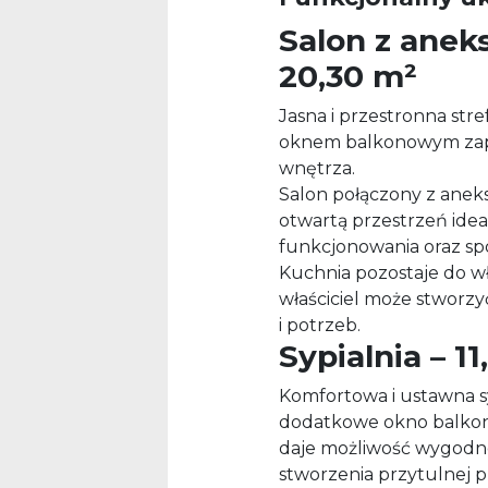
Salon z ane
20,30 m²
Jasna i przestronna st
oknem balkonowym zap
wnętrza.
Salon połączony z ane
otwartą przestrzeń ide
funkcjonowania oraz spo
Kuchnia pozostaje do wł
właściciel może stworz
i potrzeb.
Sypialnia – 1
Komfortowa i ustawna s
dodatkowe okno balkon
daje możliwość wygodneg
stworzenia przytulnej 