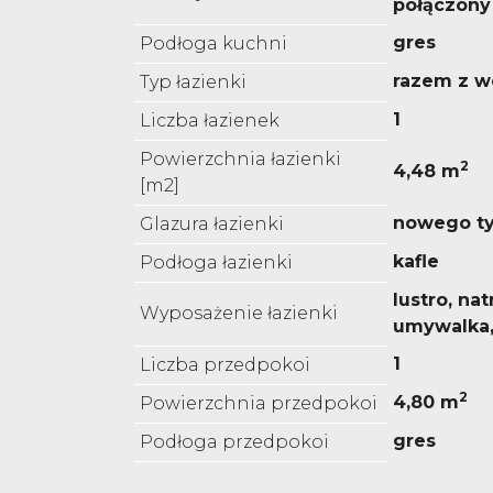
połączony
gres
Podłoga kuchni
razem z w
Typ łazienki
1
Liczba łazienek
Powierzchnia łazienki
2
4,48 m
[m2]
nowego t
Glazura łazienki
kafle
Podłoga łazienki
lustro, nat
Wyposażenie łazienki
umywalka
1
Liczba przedpokoi
2
4,80 m
Powierzchnia przedpokoi
gres
Podłoga przedpokoi