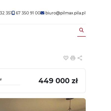
32 351
67 350 91 00
biuro@pilmax.pila.pl
Dodaj do ulubiony
Drukuj
Udostępnij
449 000 zł
u