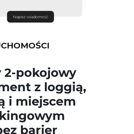
Napisz wiadomość
UCHOMOŚCI
 2-pokojowy
ment z loggią,
ą i miejscem
rkingowym
bez barier