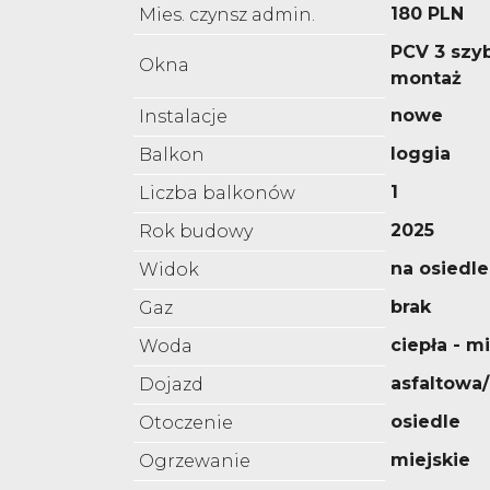
180 PLN
Mies. czynsz admin.
PCV 3 szyb
Okna
montaż
nowe
Instalacje
loggia
Balkon
1
Liczba balkonów
2025
Rok budowy
na osiedle
Widok
brak
Gaz
ciepła - m
Woda
asfaltowa
Dojazd
osiedle
Otoczenie
miejskie
Ogrzewanie