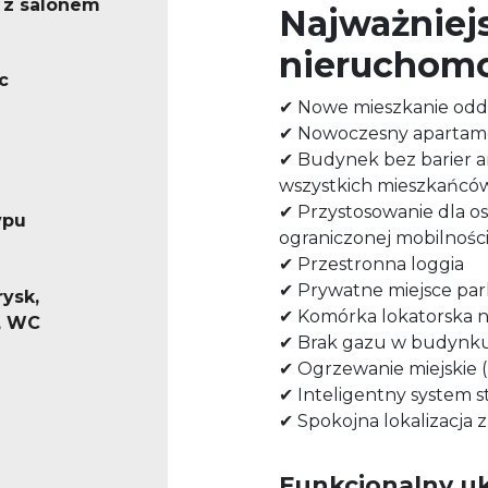
 z salonem
Najważniejs
nieruchomo
c
✔
Nowe mieszkanie odd
✔
Nowoczesny apartame
✔
Budynek bez barier ar
wszystkich mieszkańcó
✔
Przystosowanie dla os
ypu
ograniczonej mobilnośc
✔
Przestronna loggia
✔
Prywatne miejsce pa
rysk,
✔
Komórka lokatorska n
, WC
✔
Brak gazu w budynku
✔
Ogrzewanie miejskie 
✔
Inteligentny system 
✔
Spokojna lokalizacja z
Funkcjonalny uk