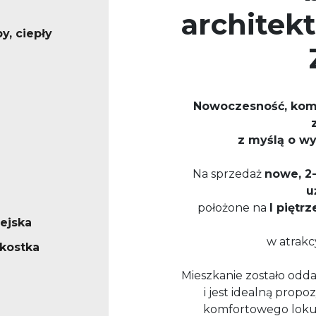
architekt
y, ciepły
Nowoczesność, komf
z myślą o w
Na sprzedaż
nowe, 2
u
położone na
I pięt
iejska
w atrakc
/kostka
Mieszkanie zostało od
i jest idealną prop
komfortowego loku