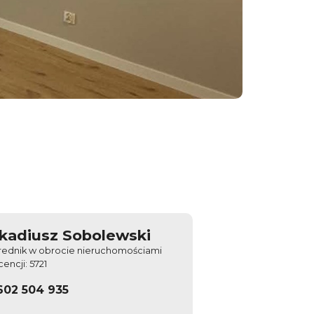
kadiusz Sobolewski
rednik w obrocie nieruchomościami
icencji: 5721
602 504 935