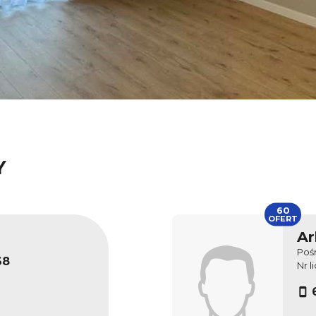
Y
60
OFERT
Ar
Poś
68
Nr l