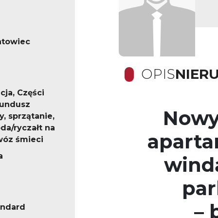
ntowiec
OPIS
NIER
cja, Części
fundusz
Nowy
, sprzątanie,
da/ryczałt na
aparta
óz śmieci
a
wind
pa
– 
andard