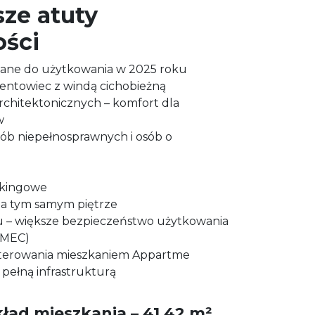
ze atuty
ści
ane do użytkowania w 2025 roku
ntowiec z windą cichobieżną
chitektonicznych – komfort dla
w
ób niepełnosprawnych i osób o
i
rkingowe
a tym samym piętrze
 – większe bezpieczeństwo użytkowania
(MEC)
sterowania mieszkaniem Appartme
 pełną infrastrukturą
ład mieszkania – 41,42 m²