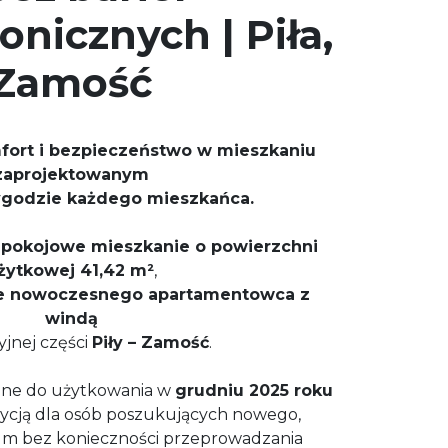
onicznych | Piła,
Zamość
ort i bezpieczeństwo w mieszkaniu
zaprojektowanym
ygodzie każdego mieszkańca.
-pokojowe mieszkanie o powierzchni
żytkowej 41,42 m²
,
rze nowoczesnego apartamentowca z
windą
yjnej części
Piły – Zamość
.
dane do użytkowania w
grudniu 2025 roku
ozycją dla osób poszukujących nowego,
m bez konieczności przeprowadzania