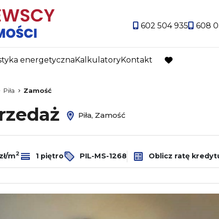
602 504 935
608 0
styka energetyczna
Kalkulatory
Kontakt
favorite
Piła
Zamość
przedaż
Piła, Zamość
2
zł/m
1 piętro
PIL-MS-1268
Oblicz ratę kredyt