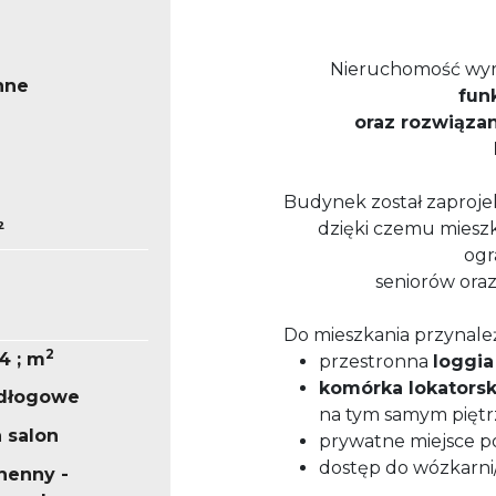
Nieruchomość wyró
nne
fun
oraz rozwiąza
Budynek został zaproj
²
dzięki czemu mieszk
ogr
seniorów oraz
Do mieszkania przynale
2
84 ; m
przestronna
loggia
komórka lokatorsk
odłogowe
na tym samym piętr
 salon
prywatne miejsce p
dostęp do wózkarni
henny -