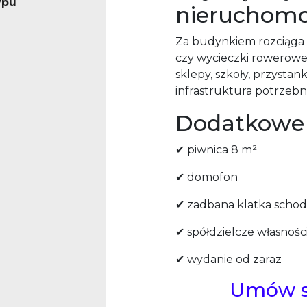
ypu
nieruchomo
Za budynkiem rozciąga si
czy wycieczki rowerowe.
sklepy, szkoły, przystank
infrastruktura potrzeb
Dodatkowe 
✔ piwnica 8 m²
✔ domofon
✔ zadbana klatka scho
✔ spółdzielcze własnoś
✔ wydanie od zaraz
Umów si