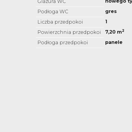
nowego t
Glazura WC
gres
Podłoga WC
1
Liczba przedpokoi
2
7,20 m
Powierzchnia przedpokoi
panele
Podłoga przedpokoi