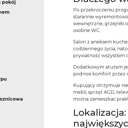
a pokój
Po przekroczeniu progu 
knem
starannie wyremontowa
wewnętrzne, grzejniki 
osobne WC.
Salon z aneksem kuche
codziennego życia, nato
prywatność wszystkim
Dodatkowym atutem jest 
podnosi komfort przez c
ypu
Kupujący otrzymuje ni
mebli, sprzęt AGD, tele
ysznicowa
można zamieszkać prakt
Lokalizacja:
największyc