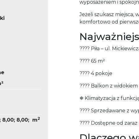
wyposażeniem i spokojn
Jeżeli szukasz miejsca, 
ki
komfortowo od pierwsze
Najważniejs
???? Piła – ul. Mickiewicz
???? 65 m²
ne
???? 4 pokoje
m²
???? Balkon z widokiem 
❄ Klimatyzacja z funkcj
???? Sprzedawane z wy
2
0; 8,00; 8,00; m
???? Dostępne od zaraz
Dlaczego w