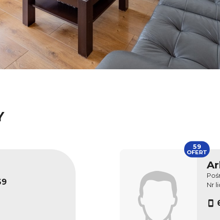
Y
59
OFERT
Ar
Poś
69
Nr l