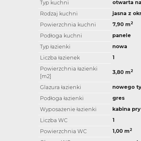
otwarta n
Typ kuchni
jasna z o
Rodzaj kuchni
2
7,90 m
Powierzchnia kuchni
panele
Podłoga kuchni
nowa
Typ łazienki
1
Liczba łazienek
Powierzchnia łazienki
2
3,80 m
[m2]
nowego t
Glazura łazienki
gres
Podłoga łazienki
kabina pr
Wyposażenie łazienki
1
Liczba WC
2
1,00 m
Powierzchnia WC