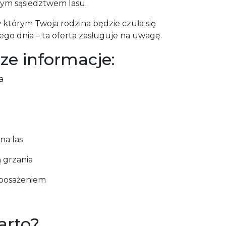
ym sąsiedztwem lasu.
w którym Twoja rodzina będzie czuła się
go dnia – ta oferta zasługuje na uwagę.
ze informacje:
a
na las
ą grzania
posażeniem
arto?