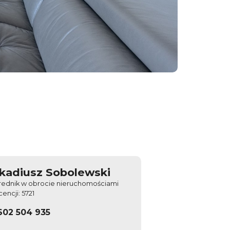
kadiusz Sobolewski
rednik w obrocie nieruchomościami
icencji: 5721
602 504 935