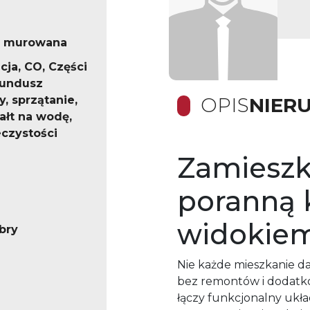
a murowana
cja, CO, Części
fundusz
, sprzątanie,
OPIS
NIER
ałt na wodę,
czystości
Zamieszk
poranną 
widokiem
bry
Nie każde mieszkanie da
bez remontów i dodatk
łączy funkcjonalny ukła