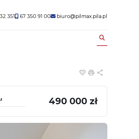
32 351
67 350 91 00
biuro@pilmax.pila.pl
Dodaj do ulubiony
Drukuj
Udostępnij
490 000 zł
u