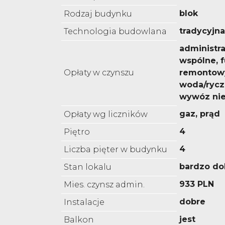
blok
Rodzaj budynku
tradycyjn
Technologia budowlana
administra
wspólne, 
Opłaty w czynszu
remontowy
woda/rycz
wywóz nie
gaz, prąd
Opłaty wg liczników
4
Piętro
4
Liczba pięter w budynku
bardzo do
Stan lokalu
933 PLN
Mies. czynsz admin.
dobre
Instalacje
jest
Balkon