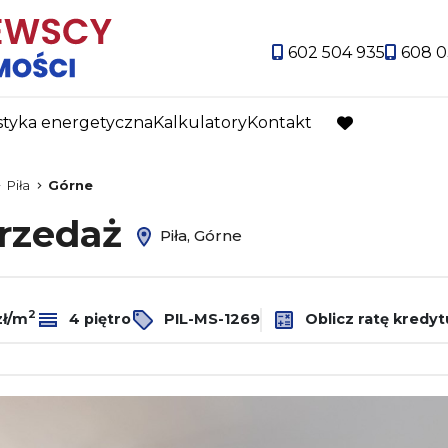
602 504 935
608 0
styka energetyczna
Kalkulatory
Kontakt
favorite
Piła
Górne
przedaż
Piła, Górne
2
zł/m
4 piętro
PIL-MS-1269
Oblicz ratę kredyt