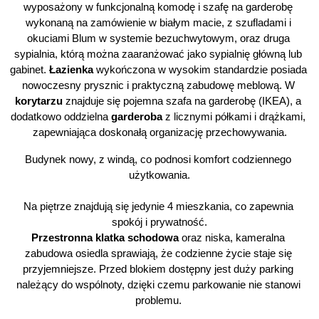
wyposażony w funkcjonalną komodę i szafę na garderobę 
wykonaną na zamówienie w białym macie, z szufladami i 
okuciami Blum w systemie bezuchwytowym, oraz druga 
sypialnia, którą można zaaranżować jako sypialnię główną lub 
gabinet. 
Łazienka
 wykończona w wysokim standardzie posiada 
nowoczesny prysznic i praktyczną zabudowę meblową. W 
korytarzu
 znajduje się pojemna szafa na garderobę (IKEA), a 
dodatkowo oddzielna 
garderoba
 z licznymi półkami i drążkami, 
zapewniająca doskonałą organizację przechowywania.
Budynek nowy, z windą, co podnosi komfort codziennego 
użytkowania.
Na piętrze znajdują się jedynie 4 mieszkania, co zapewnia 
spokój i prywatność.
Przestronna klatka schodowa
 oraz niska, kameralna 
zabudowa osiedla sprawiają, że codzienne życie staje się 
przyjemniejsze. Przed blokiem dostępny jest duży parking 
należący do wspólnoty, dzięki czemu parkowanie nie stanowi 
problemu. 