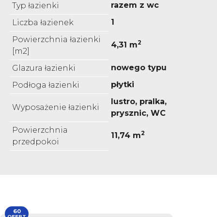
razem z wc
Typ łazienki
1
Liczba łazienek
Powierzchnia łazienki
2
4,31 m
[m2]
nowego typu
Glazura łazienki
płytki
Podłoga łazienki
lustro, pralka,
Wyposażenie łazienki
prysznic, WC
Powierzchnia
2
11,74 m
przedpokoi
60
OFERT