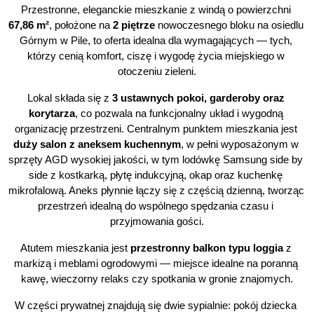
Przestronne, eleganckie mieszkanie z windą o powierzchni 
67,86 m²
, położone na 
2 piętrze
 nowoczesnego bloku na osiedlu 
Górnym w Pile, to oferta idealna dla wymagających — tych, 
którzy cenią komfort, ciszę i wygodę życia miejskiego w 
otoczeniu zieleni.
Lokal składa się z 
3 ustawnych pokoi, garderoby oraz 
korytarza
, co pozwala na funkcjonalny układ i wygodną 
organizację przestrzeni. Centralnym punktem mieszkania jest 
duży salon z aneksem kuchennym
, w pełni wyposażonym w 
sprzęty AGD wysokiej jakości, w tym lodówkę Samsung side by 
side z kostkarką, płytę indukcyjną, okap oraz kuchenkę 
mikrofalową. Aneks płynnie łączy się z częścią dzienną, tworząc 
przestrzeń idealną do wspólnego spędzania czasu i 
przyjmowania gości.
Atutem mieszkania jest 
przestronny balkon typu loggia
 z 
markizą i meblami ogrodowymi — miejsce idealne na poranną 
kawę, wieczorny relaks czy spotkania w gronie znajomych.
W części prywatnej znajdują się dwie sypialnie: pokój dziecka 