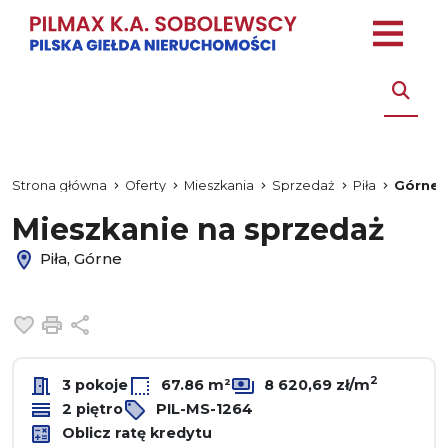
Strona główna
Oferty
Mieszkania
Sprzedaż
Piła
Górne
Mieszkanie na sprzedaż
Piła, Górne
Dodaj do ulubionych
Drukuj
Udostępnij
2
3 pokoje
67.86 m²
8 620,69 zł/m
2 piętro
PIL-MS-1264
Oblicz ratę kredytu