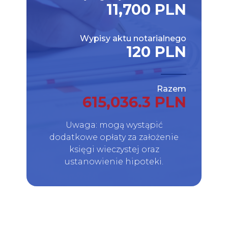
11,700 PLN
Wypisy aktu notarialnego
120 PLN
Razem
615,036.3 PLN
Uwaga: mogą wystąpić
dodatkowe opłaty za założenie
księgi wieczystej oraz
ustanowienie hipoteki.