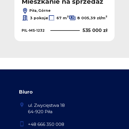
ż
Mieszkanie na sprzedaż
M
Piła, Górne
2
2
2
ł/m
3 pokoje
67 m
8 005,39 zł/m
 zł
535 000 zł
PIL-MS-1232
PIL
Biuro
ul. Zwycięstwa 18
64-920 Piła
+48 666 350 008