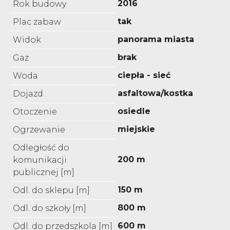
2016
Rok budowy
tak
Plac zabaw
panorama miasta
Widok
brak
Gaz
ciepła - sieć
Woda
asfaltowa/kostka
Dojazd
osiedle
Otoczenie
miejskie
Ogrzewanie
Odległość do
200 m
komunikacji
publicznej [m]
150 m
Odl. do sklepu [m]
800 m
Odl. do szkoły [m]
600 m
Odl. do przedszkola [m]