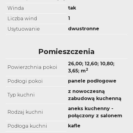
tak
Winda
1
Liczba wind
dwustronne
Usytuowanie
Pomieszczenia
26,00; 12,60; 10,80;
Powierzchnia pokoi
2
3,65; m
panele podłogowe
Podłogi pokoi
z nowoczesną
Typ kuchni
zabudową kuchenną
aneks kuchenny -
Rodzaj kuchni
połączony z salonem
kafle
Podłoga kuchni