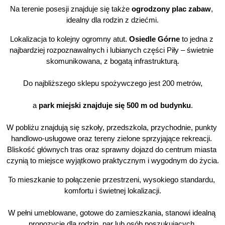
Na terenie posesji znajduje się także 
ogrodzony plac zabaw
, 
idealny dla rodzin z dziećmi.
Lokalizacja to kolejny ogromny atut. 
Osiedle Górne
 to jedna z 
najbardziej rozpoznawalnych i lubianych części Piły – świetnie 
skomunikowana, z bogatą infrastrukturą.
Do najbliższego sklepu spożywczego jest 200 metrów,
a 
park miejski znajduje się 500 m od budynku
.
W pobliżu znajdują się szkoły, przedszkola, przychodnie, punkty 
handlowo-usługowe oraz tereny zielone sprzyjające rekreacji. 
Bliskość głównych tras oraz sprawny dojazd do centrum miasta 
czynią to miejsce wyjątkowo praktycznym i wygodnym do życia.
To mieszkanie to połączenie przestrzeni, wysokiego standardu, 
komfortu i świetnej lokalizacji.
W pełni umeblowane, gotowe do zamieszkania, stanowi idealną 
propozycję dla rodzin, par lub osób poszukujących 