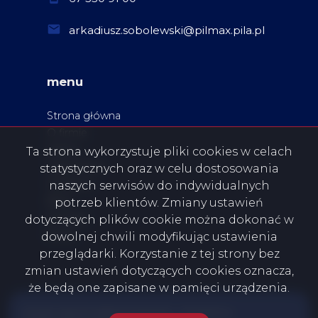
arkadiusz.sobolewski@pilmax.pila.pl
menu
Strona główna
O firmie
Oferty
Ta strona wykorzystuje pliki cookies w celach
Zgłoszenia
statystycznych oraz w celu dostosowania
Ulubione
naszych serwisów do indywidualnych
Blog
potrzeb klientów. Zmiany ustawień
Kontakt
dotyczących plików cookie można dokonać w
Rodo
dowolnej chwili modyfikując ustawienia
przeglądarki. Korzystanie z tej strony bez
zmian ustawień dotyczących cookies oznacza,
że będą one zapisane w pamięci urządzenia.
PILSKA GIEŁDA NIERUCHOMOŚCI - PILMAX K.A.